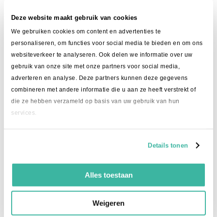
Je betaalt de importkosten dan zelf aan de vervoerder
en voorkomt dat je klant in Amerika nog een extra
Deze website maakt gebruik van cookies
rekening krijgt. Dat is vooral belangrijk als je via een
We gebruiken cookies om content en advertenties te
verkoopplatform zoals Etsy verkoopt, waar duidelijke
personaliseren, om functies voor social media te bieden en om ons
totaalprijzen steeds belangrijker worden.
websiteverkeer te analyseren. Ook delen we informatie over uw
Wil je de importkosten juist bij je klant laten liggen? Dan
gebruik van onze site met onze partners voor social media,
kun je DDU gebruiken. Zorg er dan wel voor dat je dit
adverteren en analyse. Deze partners kunnen deze gegevens
duidelijk vermeldt in je webshop of productinformatie.
combineren met andere informatie die u aan ze heeft verstrekt of
die ze hebben verzameld op basis van uw gebruik van hun
Ons advies
services.
Verzend je producten naar Amerika? Ga er dan niet
zomaar vanuit dat je pakket zonder invoerrechten
Details tonen
binnenkomt. Houd vooraf rekening met mogelijke
importkosten en kies bewust tussen DDP en DDU.
Alles toestaan
Wil je verrassingen voor je klant voorkomen? Kies dan
voor DDP via Intime Global Mail of UPS. Zo regel je de
importkosten direct met ons (en de vervoerder) en
Weigeren
maak je het verzenden naar Amerika een stuk