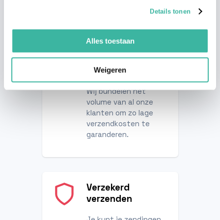
Details tonen
Alles toestaan
Laagste
verzendtarieven
Weigeren
Wij bundelen het
volume van al onze
klanten om zo lage
verzendkosten te
garanderen.
Verzekerd
verzenden
Je kunt je zendingen