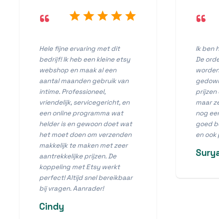
“
“
Hele fijne ervaring met dit
Ik ben h
bedrijf! Ik heb een kleine etsy
De orde
webshop en maak al een
worden 
aantal maanden gebruik van
gedownl
intime. Professioneel,
prijzen
vriendelijk, servicegericht, en
maar z
een online programma wat
nog een
helder is en gewoon doet wat
goed be
het moet doen om verzenden
en ook 
makkelijk te maken met zeer
Sury
aantrekkelijke prijzen. De
koppeling met Etsy werkt
perfect! Altijd snel bereikbaar
bij vragen. Aanrader!
Cindy