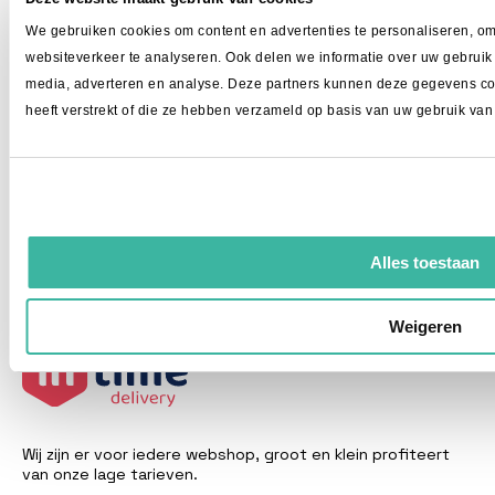
Blog
We gebruiken cookies om content en advertenties te personaliseren, om
Contact
websiteverkeer te analyseren. Ook delen we informatie over uw gebruik 
Pakket versturen
media, adverteren en analyse. Deze partners kunnen deze gegevens co
heeft verstrekt of die ze hebben verzameld op basis van uw gebruik van
Pakket versturen Amerika
Pakket versturen Verenigd Koninkrijk
Pakket versturen Duitsland
Pakket versturen Frankrijk
Pakket versturen Canada
Alles toestaan
Internationaal verzenden met een Etsy winkel
Weigeren
Wij zijn er voor iedere webshop, groot en klein profiteert
van onze lage tarieven.