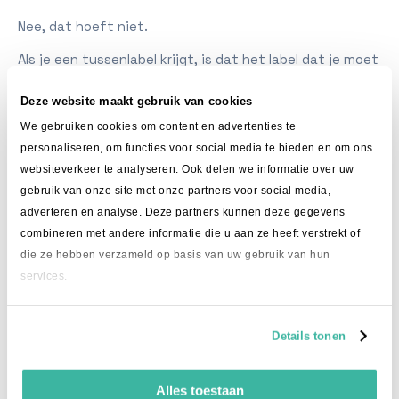
Nee, dat hoeft niet.
Als je een tussenlabel krijgt, is dat het label dat je moet
gebruiken. Wij scannen dit label zodra de zending bij ons
binnenkomt en plakken daarna het definitieve
Deze website maakt gebruik van cookies
verzendlabel op je pakket.
We gebruiken cookies om content en advertenties te
personaliseren, om functies voor social media te bieden en om ons
Download, print en plak dus gewoon het label dat je in
de portal krijgt.
websiteverkeer te analyseren. Ook delen we informatie over uw
gebruik van onze site met onze partners voor social media,
Kan mijn zending vertraging
adverteren en analyse. Deze partners kunnen deze gegevens
oplopen door een tussenlabel?
combineren met andere informatie die u aan ze heeft verstrekt of
die ze hebben verzameld op basis van uw gebruik van hun
services.
Nee, normaal gesproken niet.
Het gebruik van een tussenlabel is onderdeel van ons
standaardproces. Zodra je zending bij ons binnenkomt,
Details tonen
wordt het label gescand en wordt de zending verder
klaargemaakt voor de gekozen vervoerder.
Alles toestaan