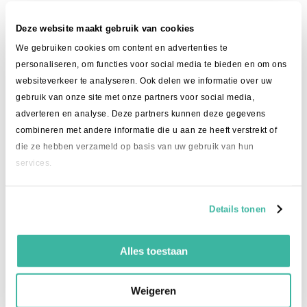
Deze website maakt gebruik van cookies
Staat je vraag er niet
We gebruiken cookies om content en advertenties te
personaliseren, om functies voor social media te bieden en om ons
tussen?
websiteverkeer te analyseren. Ook delen we informatie over uw
Stel je vraag gerust via:
gebruik van onze site met onze partners voor social media,
adverteren en analyse. Deze partners kunnen deze gegevens
085 - 070 3796
combineren met andere informatie die u aan ze heeft verstrekt of
die ze hebben verzameld op basis van uw gebruik van hun
info@intime.delivery
services.
Details tonen
Alles toestaan
Weigeren